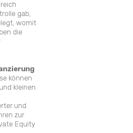
greich
rolle gab,
legt, womit
ben die
r
nanzierung
ese können
und kleinen
erter und
hren zur
vate Equity