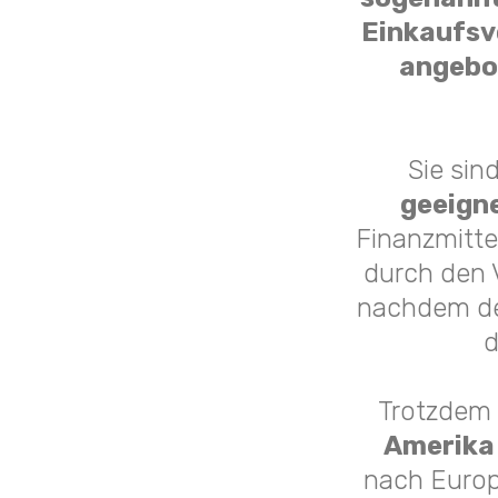
Einkaufsv
angebo
Sie sin
geeign
Finanzmitte
durch den V
nachdem der
d
Trotzdem 
Amerika 
nach Europ