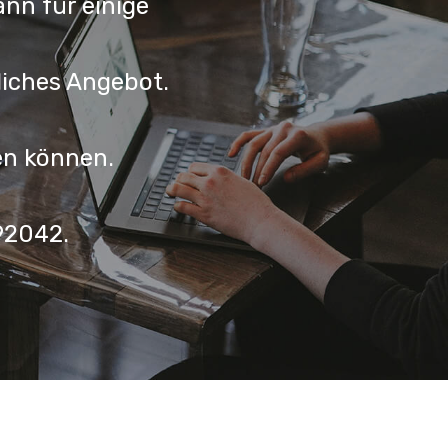
ann für einige
liches Angebot.
fen können.
92042.