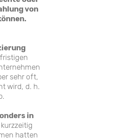
ahlung von
können.
zierung
ristigen
 Unternehmen
er sehr oft,
 wird, d. h.
b.
onders in
 kurzzeitig
hmen hatten