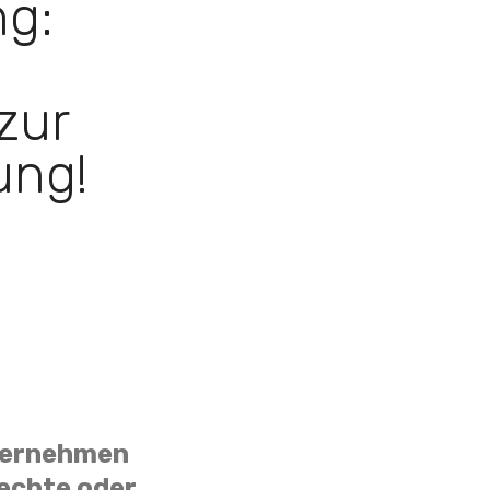
ng:
 zur
ung!
Unternehmen
rechte oder