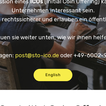
ssion eines
ICOs
(Initial Coin Offering) k
Unternehmen interessant sein.
 rechtssicherer und erlauben ein öffent
uen sie weiter unten, wie wir ihnen hel
ragen:
post@sto-ico.de
oder +49-6002-
English