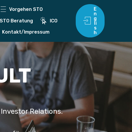
E
Vorgehen STO
n
g
STO Beratung
ICO
li
s
Kontakt/Impressum
h
ULT
Investor Relations.