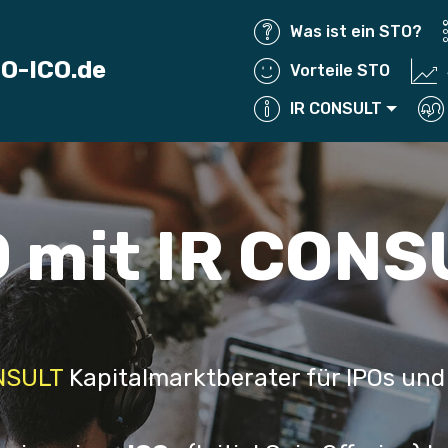
Was ist ein STO?
TO-ICO.de
Vorteile STO
IR CONSULT
O mit IR CONS
NSULT
Kapitalmarktberater für IPOs und 