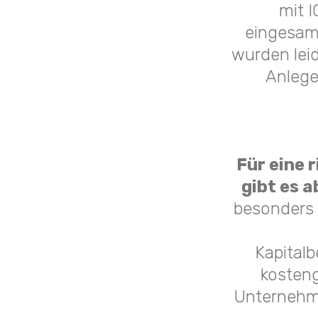
mit I
eingesamm
wurden lei
Anlege
Für eine 
gibt es 
besonders 
Kapitalb
kosteng
Unternehme