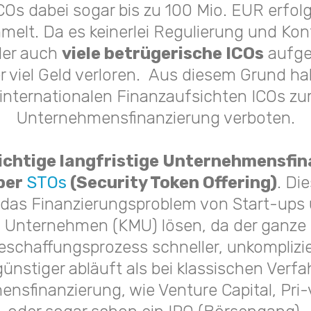
COs dabei sogar bis zu 100 Mio. EUR erfol
elt. Da es keinerlei Regulierung und Kont
der auch
viele betrügerische ICOs
aufge
r viel Geld verloren.
Aus diesem Grund ha
internationalen Finanzaufsichten ICOs zu
Unternehmensfinanzierung verboten.
richtige langfristige Unternehmensfi
aber
STOs
(Security Token Offering)
. Di
das Finanzierungsproblem von Start-ups 
Unternehmen (KMU) lösen, da der ganze
eschaffungsprozess schneller, unkomplizi
ünstiger abläuft als bei klassischen Verfa
nsfinanzierung, wie Venture Capital, Pri-